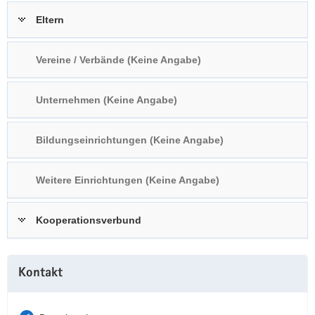
a
n
Eltern
v
i
Vereine / Verbände (Keine Angabe)
g
a
t
Unternehmen (Keine Angabe)
i
o
Bildungseinrichtungen (Keine Angabe)
n
Weitere Einrichtungen (Keine Angabe)
Kooperationsverbund
Weitere
Kontakt
Information