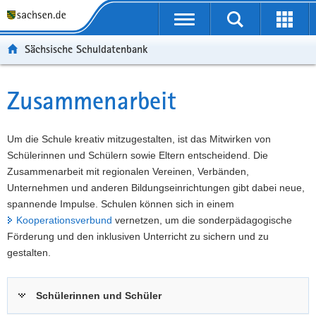
P
Portalübergreifende
o
P
Navigation
Suche
Erweit
r
o
H
starten
öffnen
Sächsische Schuldatenbank
t
r
a
W
a
t
u
e
S
l
a
p
i
e
Zusammenarbeit
Hauptinhalt
ü
l
t
t
r
b
n
i
e
v
e
a
n
r
i
Um die Schule kreativ mitzugestalten, ist das Mitwirken von
r
v
h
e
c
Schülerinnen und Schülern sowie Eltern entscheidend. Die
g
i
a
I
e
Zusammenarbeit mit regionalen Vereinen, Verbänden,
r
g
l
n
Unternehmen und anderen Bildungseinrichtungen gibt dabei neue,
e
a
t
f
spannende Impulse. Schulen können sich in einem
i
t
o
Kooperationsverbund
vernetzen, um die sonderpädagogische
f
i
r
Förderung und den inklusiven Unterricht zu sichern und zu
e
o
m
gestalten.
n
n
a
d
t
Schülerinnen und Schüler
e
i
N
o