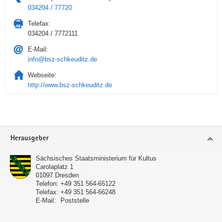
034204 / 77720
Telefax:
034204 / 7772111
E-Mail:
info@bsz-schkeuditz.de
Webseite:
http://www.bsz-schkeuditz.de
Service
Herausgeber
Sächsisches Staatsministerium für Kultus
Carolaplatz 1
01097
Dresden
Telefon:
+49 351 564-65122
Telefax:
+49 351 564-66248
E-Mail:
Poststelle