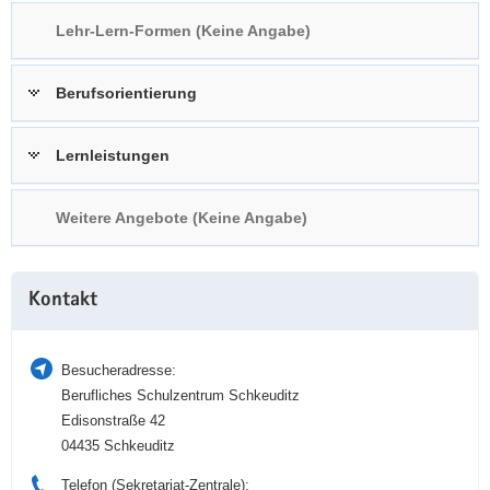
a
n
Lehr-Lern-Formen (Keine Angabe)
v
i
Berufsorientierung
g
a
t
Lernleistungen
i
o
Weitere Angebote (Keine Angabe)
n
Weitere
Kontakt
Information
Besucheradresse:
Berufliches Schulzentrum Schkeuditz
Edisonstraße 42
04435 Schkeuditz
Telefon (Sekretariat-Zentrale):