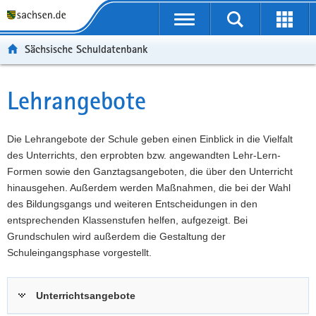
P
Portalübergreifende
o
P
Navigation
Suche
Erweit
r
o
H
starten
öffnen
Sächsische Schuldatenbank
t
r
a
W
a
t
u
e
S
l
a
p
i
e
Lehrangebote
Hauptinhalt
ü
l
t
t
r
b
n
i
e
v
e
a
n
r
i
Die Lehrangebote der Schule geben einen Einblick in die Vielfalt
r
v
h
e
c
des Unterrichts, den erprobten bzw. angewandten Lehr-Lern-
g
i
a
I
e
Formen sowie den Ganztagsangeboten, die über den Unterricht
r
g
l
n
hinausgehen. Außerdem werden Maßnahmen, die bei der Wahl
e
a
t
f
des Bildungsgangs und weiteren Entscheidungen in den
i
t
o
entsprechenden Klassenstufen helfen, aufgezeigt. Bei
f
i
r
Grundschulen wird außerdem die Gestaltung der
e
o
m
Schuleingangsphase vorgestellt.
n
n
a
d
t
Unterrichtsangebote
e
i
N
o