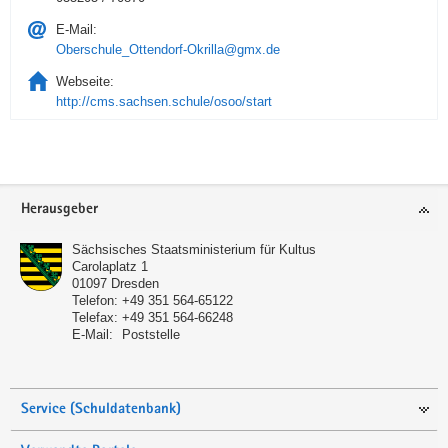
E-Mail:
Oberschule_Ottendorf-Okrilla@gmx.de
Webseite:
http://cms.sachsen.schule/osoo/start
Service
Herausgeber
Sächsisches Staatsministerium für Kultus
Carolaplatz 1
01097
Dresden
Telefon:
+49 351 564-65122
Telefax:
+49 351 564-66248
E-Mail:
Poststelle
Service (Schuldatenbank)