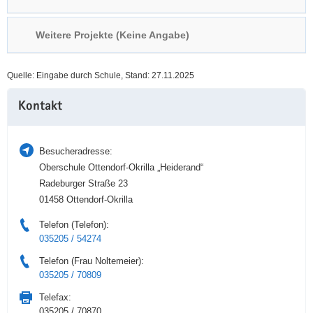
a
n
v
Weitere Projekte (Keine Angabe)
i
g
Quelle: Eingabe durch Schule, Stand: 27.11.2025
a
Weitere
t
Kontakt
Information
i
o
n
Besucheradresse:
Oberschule Ottendorf-Okrilla „Heiderand“
Radeburger Straße 23
01458 Ottendorf-Okrilla
Telefon (Telefon):
035205 / 54274
Telefon (Frau Noltemeier):
035205 / 70809
Telefax:
035205 / 70870