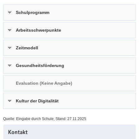
a
n
Schulprogramm
v
i
g
Arbeitsschwerpunkte
a
t
Zeitmodell
i
o
n
Gesundheitsförderung
Evaluation (Keine Angabe)
Kultur der Digitalität
Quelle: Eingabe durch Schule, Stand: 27.11.2025
Weitere
Kontakt
Information