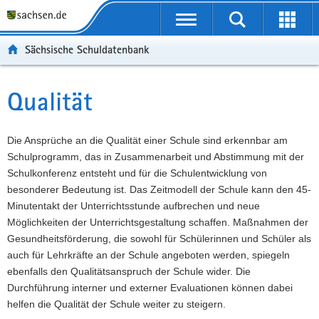
P
Portalübergreifende
o
P
Navigation
Suche
Erweit
r
o
H
starten
öffnen
Sächsische Schuldatenbank
t
r
a
W
a
t
u
e
S
l
a
p
i
e
Qualität
Hauptinhalt
ü
l
t
t
r
b
n
i
e
v
e
a
n
r
i
Die Ansprüche an die Qualität einer Schule sind erkennbar am
r
v
h
e
c
Schulprogramm, das in Zusammenarbeit und Abstimmung mit der
g
i
a
I
e
Schulkonferenz entsteht und für die Schulentwicklung von
r
g
l
n
besonderer Bedeutung ist. Das Zeitmodell der Schule kann den 45-
e
a
t
f
Minutentakt der Unterrichtsstunde aufbrechen und neue
i
t
o
Möglichkeiten der Unterrichtsgestaltung schaffen. Maßnahmen der
f
i
r
Gesundheitsförderung, die sowohl für Schülerinnen und Schüler als
e
o
m
auch für Lehrkräfte an der Schule angeboten werden, spiegeln
n
n
a
ebenfalls den Qualitätsanspruch der Schule wider. Die
d
t
Durchführung interner und externer Evaluationen können dabei
e
i
helfen die Qualität der Schule weiter zu steigern.
N
o