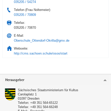
035205 / 54274
Telefon (Frau Noltemeier):
035205 / 70809
Telefax:
035205 / 70870
E-Mail:
Oberschule_Ottendorf-Okrilla@gmx.de
Webseite:
http://cms.sachsen.schule/osoo/start
Service
Herausgeber
Sächsisches Staatsministerium für Kultus
Carolaplatz 1
01097
Dresden
Telefon:
+49 351 564-65122
Telefax:
+49 351 564-66248