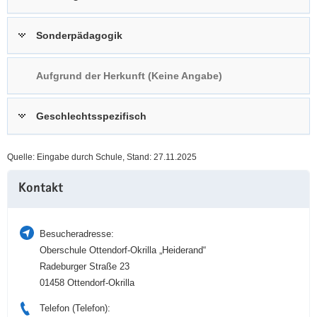
a
n
v
Sonderpädagogik
i
g
Aufgrund der Herkunft (Keine Angabe)
a
t
i
Geschlechtsspezifisch
o
n
Quelle: Eingabe durch Schule, Stand: 27.11.2025
Weitere
Kontakt
Information
Besucheradresse:
Oberschule Ottendorf-Okrilla „Heiderand“
Radeburger Straße 23
01458 Ottendorf-Okrilla
Telefon (Telefon):