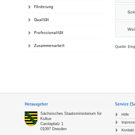
Förderung
a
n
Sch
v
Qualität
i
g
Wei
Professionalität
a
t
Zusammenarbeit
Quelle: Ein
i
o
n
Service
Herausgeber
Service (
Sächsisches Staatsministerium für
Hilfe
Kultus
Impres
Carolaplatz 1
01097
Dresden
Kontakt