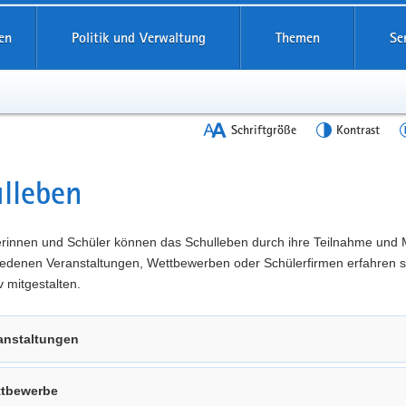
en
Politik und Verwaltung
Themen
Se
Schriftgröße
Kontrast
lleben
t
erinnen und Schüler können das Schulleben durch ihre Teilnahme und 
iedenen Veranstaltungen, Wettbewerben oder Schülerfirmen erfahren s
v mitgestalten.
anstaltungen
tbewerbe