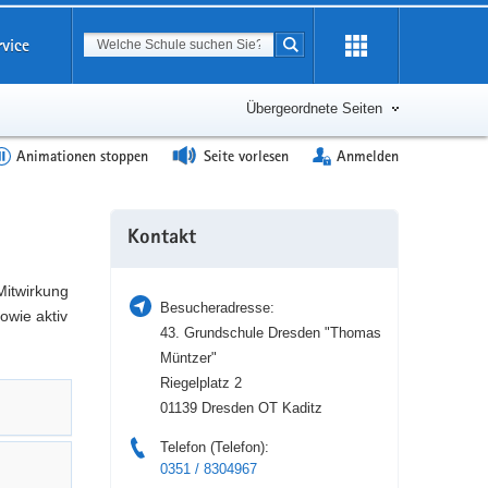
Suchbegriff
rvice
Suche starten
Erweiterung
öffnen
Übergeordnete Seiten
Animationen stoppen
Seite vorlesen
Anmelden
Weitere
Kontakt
Information
Mitwirkung
Besucheradresse:
owie aktiv
43. Grundschule Dresden "Thomas
Müntzer"
Riegelplatz 2
01139 Dresden OT Kaditz
Telefon (Telefon):
0351 / 8304967