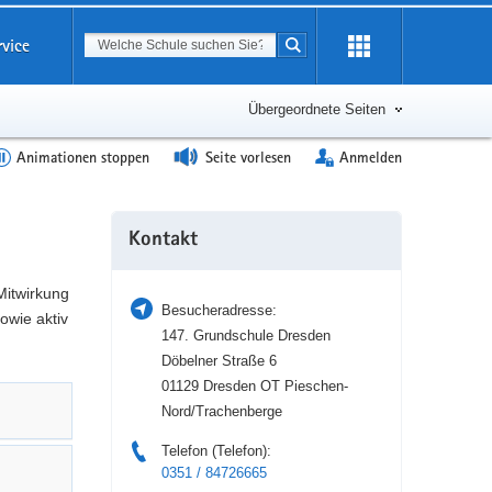
Suchbegriff
rvice
Suche starten
Erweiterung
öffnen
Übergeordnete Seiten
Animationen stoppen
Seite vorlesen
Anmelden
Weitere
Kontakt
Information
Mitwirkung
Besucheradresse:
owie aktiv
147. Grundschule Dresden
Döbelner Straße 6
01129 Dresden OT Pieschen-
Nord/Trachenberge
Telefon (Telefon):
0351 / 84726665