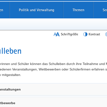
en
Politik und Verwaltung
Themen
Se
Schriftgröße
Kontrast
lleben
t
erinnen und Schüler können das Schulleben durch ihre Teilnahme und 
iedenen Veranstaltungen, Wettbewerben oder Schülerfirmen erfahren s
v mitgestalten.
anstaltungen
tbewerbe