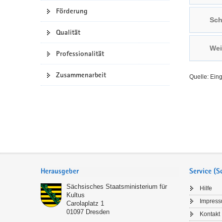
Förderung
a
n
Sch
v
Qualität
i
g
Wei
Professionalität
a
t
Zusammenarbeit
Quelle: Ein
i
o
n
Service
Herausgeber
Service (
Sächsisches Staatsministerium für
Hilfe
Kultus
Impres
Carolaplatz 1
01097
Dresden
Kontakt