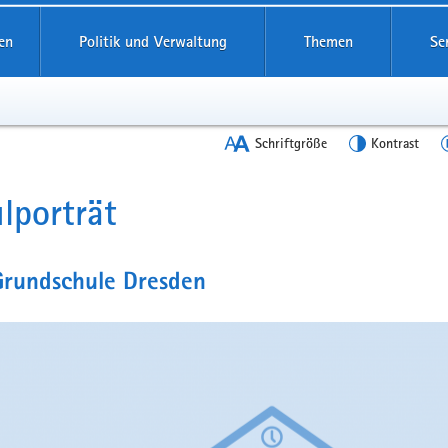
en
Politik und Verwaltung
Themen
Se
Schriftgröße
Kontrast
lporträt
t
Grundschule Dresden