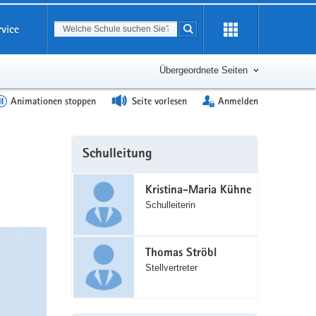
Suchbegriff
rvice
Suche starten
Erweiterung
öffnen
Übergeordnete Seiten
Animationen stoppen
Seite vorlesen
Anmelden
Weitere
Schulleitung
Information
Kristina-Maria Kühne
Schulleiterin
Thomas Ströbl
Stellvertreter