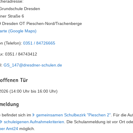
heradresse:
Grundschule Dresden
ner Straße 6
9 Dresden OT Pieschen-Nord/Trachenberge
arte (Google Maps)
on (Telefon):
0351 / 84726665
ax:
0351 / 84743412
l:
GS_147@dresdner-schulen.de
 offenen Tür
2026 (14:00 Uhr bis 16:00 Uhr)
meldung
 befindet sich im
gemeinsamen Schulbezirk "Pieschen 2"
. Für die A
schuleigenen Aufnahmekriterien
. Die Schulanmeldung ist vor Ort ode
über Amt24
möglich.