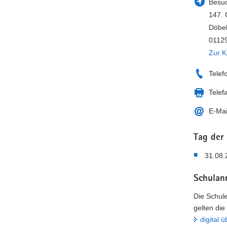
Besuc
147. 
Döbel
0112
Zur K
Telef
Telef
E-Mai
Tag der
31.08.
Schulan
Die Schule
gelten die
digital 