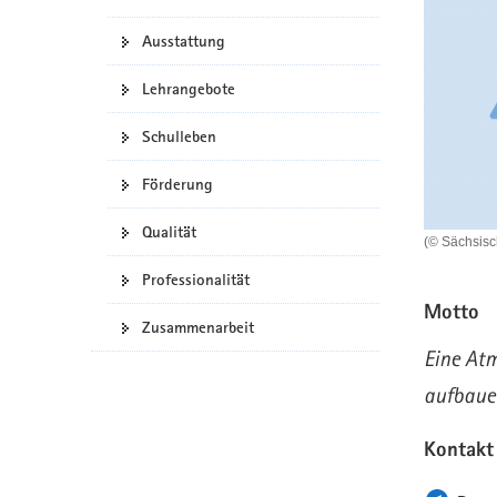
a
n
Ausstattung
v
i
Lehrangebote
g
a
Schulleben
t
i
Förderung
o
n
Qualität
(© Sächsis
Professionalität
Motto
Zusammenarbeit
Eine At
aufbaue
Kontakt