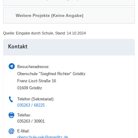
a
n
v
Weitere Projekte (Keine Angabe)
i
g
Quelle: Eingabe durch Schule, Stand: 14.10.2024
a
Weitere
t
Kontakt
Information
i
o
n
Besucheradresse:
Oberschule "Siegfried Richter" Gröditz
Franz-Liszt-Straße 16
01609 Gröditz
Telefon (Sekretariat):
035263 / 68225
Telefax:
035263 / 30901
E-Mail:
oberschule-sek@groeditz.de