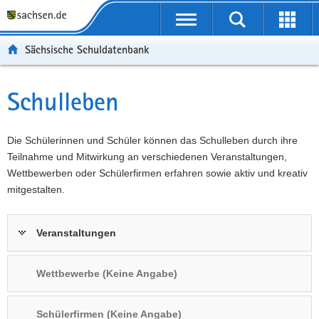
P
Portalübergreifende
o
P
Navigation
Suche
Erweit
r
o
H
starten
öffnen
Sächsische Schuldatenbank
t
r
a
W
a
t
u
e
S
l
a
p
i
e
Schulleben
Hauptinhalt
ü
l
t
t
r
b
n
i
e
v
e
a
n
r
i
Die Schülerinnen und Schüler können das Schulleben durch ihre
r
v
h
e
c
Teilnahme und Mitwirkung an verschiedenen Veranstaltungen,
g
i
a
I
e
Wettbewerben oder Schülerfirmen erfahren sowie aktiv und kreativ
r
g
l
n
mitgestalten.
e
a
t
f
i
t
o
Veranstaltungen
f
i
r
e
o
m
n
n
a
Wettbewerbe (Keine Angabe)
d
t
e
i
Schülerfirmen (Keine Angabe)
N
o