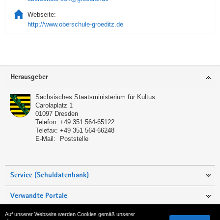
Webseite:
http://www.oberschule-groeditz.de
Service
Herausgeber
Sächsisches Staatsministerium für Kultus
Carolaplatz 1
01097
Dresden
Telefon:
+49 351 564-65122
Telefax:
+49 351 564-66248
E-Mail:
Poststelle
Service (Schuldatenbank)
Verwandte Portale
Auf unserer Webseite werden Cookies gemäß unserer
Seite empfehlen