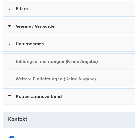
a
n
Eltern
v
i
Vereine / Verbände
g
a
t
Unternehmen
i
o
Bildungseinrichtungen (Keine Angabe)
n
Weitere Einrichtungen (Keine Angabe)
Kooperationsverbund
Weitere
Kontakt
Information