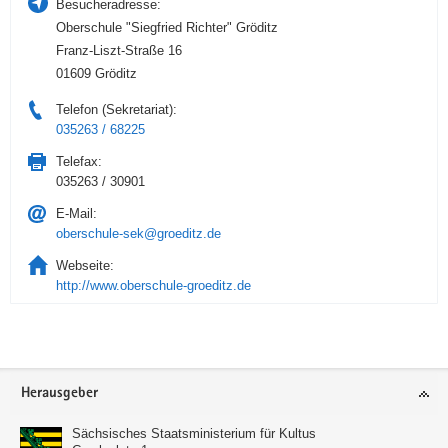
Besucheradresse:
Oberschule "Siegfried Richter" Gröditz
Franz-Liszt-Straße 16
01609 Gröditz
Telefon (Sekretariat):
035263 / 68225
Telefax:
035263 / 30901
E-Mail:
oberschule-sek@groeditz.de
Webseite:
http://www.oberschule-groeditz.de
Service
Herausgeber
Sächsisches Staatsministerium für Kultus