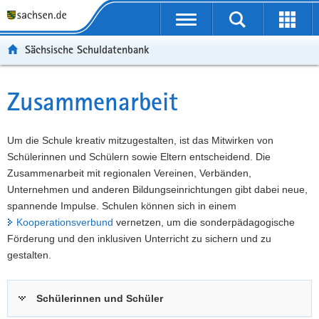
P
Portalübergreifende
o
P
Navigation
Suche
Erweit
r
o
H
starten
öffnen
Sächsische Schuldatenbank
t
r
a
W
a
t
u
e
S
l
a
p
i
e
Zusammenarbeit
Hauptinhalt
ü
l
t
t
r
b
n
i
e
v
e
a
n
r
i
Um die Schule kreativ mitzugestalten, ist das Mitwirken von
r
v
h
e
c
Schülerinnen und Schülern sowie Eltern entscheidend. Die
g
i
a
I
e
Zusammenarbeit mit regionalen Vereinen, Verbänden,
r
g
l
n
Unternehmen und anderen Bildungseinrichtungen gibt dabei neue,
e
a
t
f
spannende Impulse. Schulen können sich in einem
i
t
o
Kooperationsverbund
vernetzen, um die sonderpädagogische
f
i
r
Förderung und den inklusiven Unterricht zu sichern und zu
e
o
m
gestalten.
n
n
a
d
t
Schülerinnen und Schüler
e
i
N
o