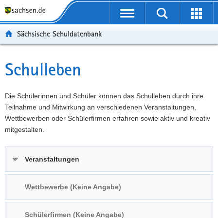
P
Portalübergreifende
o
P
Navigation
Suche
Erweit
r
o
H
starten
öffnen
Sächsische Schuldatenbank
t
r
a
W
a
t
u
e
S
l
a
p
i
e
Schulleben
Hauptinhalt
ü
l
t
t
r
b
n
i
e
v
e
a
n
r
i
Die Schülerinnen und Schüler können das Schulleben durch ihre
r
v
h
e
c
Teilnahme und Mitwirkung an verschiedenen Veranstaltungen,
g
i
a
I
e
Wettbewerben oder Schülerfirmen erfahren sowie aktiv und kreativ
r
g
l
n
mitgestalten.
e
a
t
f
i
t
o
Veranstaltungen
f
i
r
e
o
m
n
n
a
Wettbewerbe (Keine Angabe)
d
t
e
i
Schülerfirmen (Keine Angabe)
N
o