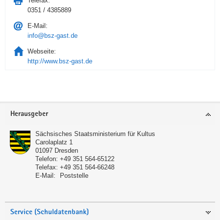
Telefax:
0351 / 4385889
E-Mail:
info@bsz-gast.de
Webseite:
http://www.bsz-gast.de
Service
Herausgeber
Sächsisches Staatsministerium für Kultus
Carolaplatz 1
01097
Dresden
Telefon:
+49 351 564-65122
Telefax:
+49 351 564-66248
E-Mail:
Poststelle
Service (Schuldatenbank)