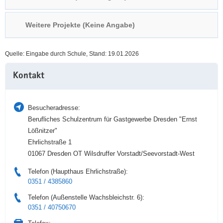
a
n
v
Weitere Projekte (Keine Angabe)
i
g
Quelle: Eingabe durch Schule, Stand: 19.01.2026
a
Weitere
t
Kontakt
Information
i
o
n
Besucheradresse:
Berufliches Schulzentrum für Gastgewerbe Dresden "Ernst
Lößnitzer"
Ehrlichstraße 1
01067 Dresden OT Wilsdruffer Vorstadt/Seevorstadt-West
Telefon (Haupthaus Ehrlichstraße):
0351 / 4385860
Telefon (Außenstelle Wachsbleichstr. 6):
0351 / 40750670