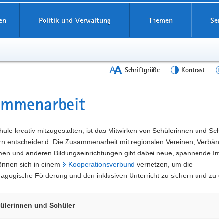
en
Politik und Verwaltung
Themen
Se
Schriftgröße
Kontrast
ammenarbeit
t
ule kreativ mitzugestalten, ist das Mitwirken von Schülerinnen und Sc
ern entscheidend. Die Zusammenarbeit mit regionalen Vereinen, Verbä
en und anderen Bildungseinrichtungen gibt dabei neue, spannende Im
önnen sich in einem
Kooperationsverbund
vernetzen, um die
gogische Förderung und den inklusiven Unterricht zu sichern und zu 
ülerinnen und Schüler