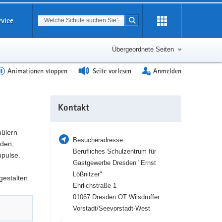
Suchbegriff
rvice
Suche starten
Erweiterung
öffnen
Übergeordnete Seiten
Animationen stoppen
Seite vorlesen
Anmelden
Weitere
Kontakt
Information
hülern
Besucheradresse:
nden,
Berufliches Schulzentrum für
pulse.
Gastgewerbe Dresden "Ernst
Lößnitzer"
gestalten.
Ehrlichstraße 1
01067 Dresden OT Wilsdruffer
Vorstadt/Seevorstadt-West