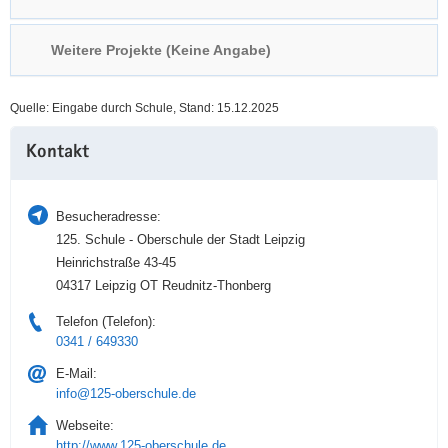
a
n
v
Weitere Projekte (Keine Angabe)
i
g
Quelle: Eingabe durch Schule, Stand: 15.12.2025
a
Weitere
t
Kontakt
Information
i
o
n
Besucheradresse:
125. Schule - Oberschule der Stadt Leipzig
Heinrichstraße 43-45
04317 Leipzig OT Reudnitz-Thonberg
Telefon (Telefon):
0341 / 649330
E-Mail:
info@125-oberschule.de
Webseite:
http://www.125-oberschule.de