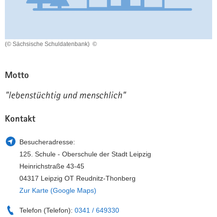
a
n
v
i
g
(© Sächsische Schuldatenbank)
©
a
t
Motto
i
o
"lebenstüchtig und menschlich"
n
Kontakt
Besucheradresse:
125. Schule - Oberschule der Stadt Leipzig
Heinrichstraße 43-45
04317 Leipzig OT Reudnitz-Thonberg
Zur Karte (Google Maps)
Telefon (Telefon):
0341 / 649330