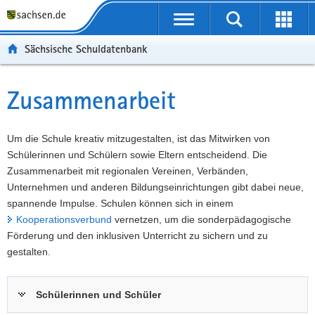
P
Portalübergreifende
o
P
Navigation
Suche
Erweit
r
o
H
starten
öffnen
Sächsische Schuldatenbank
t
r
a
W
a
t
u
e
S
l
a
p
i
e
Zusammenarbeit
Hauptinhalt
ü
l
t
t
r
b
n
i
e
v
e
a
n
r
i
Um die Schule kreativ mitzugestalten, ist das Mitwirken von
r
v
h
e
c
Schülerinnen und Schülern sowie Eltern entscheidend. Die
g
i
a
I
e
Zusammenarbeit mit regionalen Vereinen, Verbänden,
r
g
l
n
Unternehmen und anderen Bildungseinrichtungen gibt dabei neue,
e
a
t
f
spannende Impulse. Schulen können sich in einem
i
t
o
Kooperationsverbund
vernetzen, um die sonderpädagogische
f
i
r
Förderung und den inklusiven Unterricht zu sichern und zu
e
o
m
gestalten.
n
n
a
d
t
Schülerinnen und Schüler
e
i
N
o