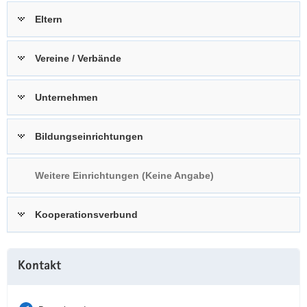
a
n
Eltern
v
i
Vereine / Verbände
g
a
t
Unternehmen
i
o
Bildungseinrichtungen
n
Weitere Einrichtungen (Keine Angabe)
Kooperationsverbund
Weitere
Kontakt
Information