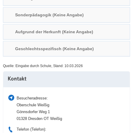
a
n
v
Sonderpädagogik (Keine Angabe)
i
g
Aufgrund der Herkunft (Keine Angabe)
a
t
i
Geschlechtsspezifisch (Keine Angabe)
o
n
Quelle: Eingabe durch Schule, Stand: 10.03.2026
Weitere
Kontakt
Information
Besucheradresse:
Oberschule Weißig
Gönnsdorfer Weg 1
01328 Dresden OT Weißig
Telefon (Telefon):