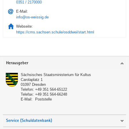
0351 / 2170000
E-Mail:
info@os-weissig.de
Webseite:
https://cms.sachsen.schule/osddwei/start.html
Service
Herausgeber
Sächsisches Staatsministerium für Kultus
Carolaplatz 1
01097
Dresden
Telefon:
+49 351 564-65122
Telefax:
+49 351 564-66248
E-Mail:
Poststelle
Service (Schuldatenbank)