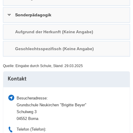
a
n
v
Sonderpädagogik
i
g
Aufgrund der Herkunft (Keine Angabe)
a
t
i
Geschlechtsspezifisch (Keine Angabe)
o
n
Quelle: Eingabe durch Schule, Stand: 29.03.2025
Weitere
Kontakt
Information
Besucheradresse:
Grundschule Neukirchen "Brigitte Beyer"
Schulweg 3
04552 Borna
Telefon (Telefon):