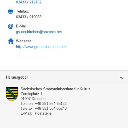
03433 / 912152
Telefax:
03433 / 919053
E-Mail:
gs-neukirchen@saxonia.net
Webseite:
http://www.gs-neukirchen.com
Service
Herausgeber
Sächsisches Staatsministerium für Kultus
Carolaplatz 1
01097
Dresden
Telefon:
+49 351 564-65122
Telefax:
+49 351 564-66248
E-Mail:
Poststelle