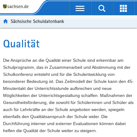
P
Portalübergreifende
o
P
Navigation
Suche
Erweit
r
o
H
starten
öffnen
Sächsische Schuldatenbank
t
r
a
W
a
t
u
e
S
l
a
p
i
e
Qualität
Hauptinhalt
ü
l
t
t
r
b
n
i
e
v
e
a
n
r
i
Die Ansprüche an die Qualität einer Schule sind erkennbar am
r
v
h
e
c
Schulprogramm, das in Zusammenarbeit und Abstimmung mit der
g
i
a
I
e
Schulkonferenz entsteht und für die Schulentwicklung von
r
g
l
n
besonderer Bedeutung ist. Das Zeitmodell der Schule kann den 45-
e
a
t
f
Minutentakt der Unterrichtsstunde aufbrechen und neue
i
t
o
Möglichkeiten der Unterrichtsgestaltung schaffen. Maßnahmen der
f
i
r
Gesundheitsförderung, die sowohl für Schülerinnen und Schüler als
e
o
m
auch für Lehrkräfte an der Schule angeboten werden, spiegeln
n
n
a
ebenfalls den Qualitätsanspruch der Schule wider. Die
d
t
Durchführung interner und externer Evaluationen können dabei
e
i
helfen die Qualität der Schule weiter zu steigern.
N
o