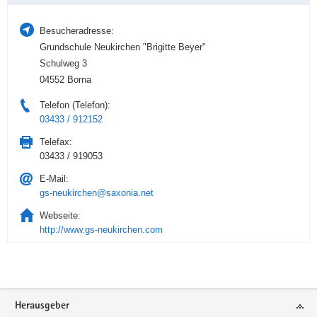
Besucheradresse:
Grundschule Neukirchen "Brigitte Beyer"
Schulweg 3
04552 Borna
Telefon (Telefon):
03433 / 912152
Telefax:
03433 / 919053
E-Mail:
gs-neukirchen@saxonia.net
Webseite:
http://www.gs-neukirchen.com
Service
Herausgeber