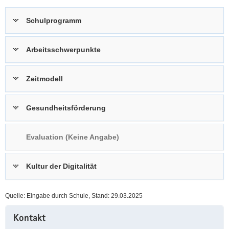
a
n
Schulprogramm
v
i
g
Arbeitsschwerpunkte
a
t
Zeitmodell
i
o
n
Gesundheitsförderung
Evaluation (Keine Angabe)
Kultur der Digitalität
Quelle: Eingabe durch Schule, Stand: 29.03.2025
Weitere
Kontakt
Information