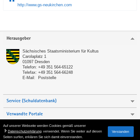
http://www.gs-neukirchen.com
Service
Herausgeber
Sächsisches Staatsministerium für Kultus
Carolaplatz 1
01097
Dresden
Telefon:
+49 351 564-65122
Telefax:
+49 351 564-66248
E-Mail:
Poststelle
Service (Schuldatenbank)
Verwandte Portale
Auf unserer Webseite werden Cookies gemäß unserer
Seite empfehlen
Datenschutzerklärung
verwendet. Wenn Sie weiter auf diesen
Verstanden
Seiten surfen, erklären Sie sich damit einverstanden.