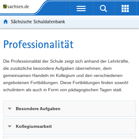
P
Portalübergreifende
o
P
Navigation
Suche
Erweit
r
o
H
starten
öffnen
Sächsische Schuldatenbank
t
r
a
W
a
t
u
e
S
l
a
p
i
e
Professionalität
Hauptinhalt
ü
l
t
t
r
b
n
i
e
v
e
a
n
r
i
Die Professionalität der Schule zeigt sich anhand der Lehrkräfte,
r
v
h
e
c
die zusätzliche besondere Aufgaben übernehmen, dem
g
i
a
I
e
gemeinsamen Handeln im Kollegium und den verschiedenen
r
g
l
n
angebotenen Fortbildungen. Diese Fortbildungen finden sowohl
e
a
t
f
schulintern als auch in Form von pädagogischen Tagen statt.
i
t
o
f
i
r
Besondere Aufgaben
e
o
m
n
n
a
d
t
Kollegiumsarbeit
e
i
N
o