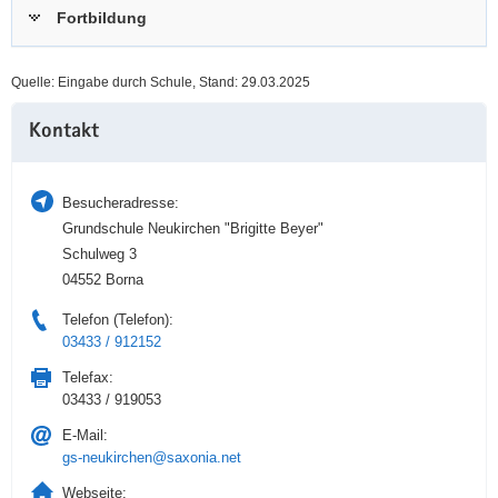
Fortbildung
a
n
v
i
Quelle: Eingabe durch Schule, Stand: 29.03.2025
g
Weitere
a
Kontakt
Information
t
i
o
Besucheradresse:
n
Grundschule Neukirchen "Brigitte Beyer"
Schulweg 3
04552 Borna
Telefon (Telefon):
03433 / 912152
Telefax:
03433 / 919053
E-Mail:
gs-neukirchen@saxonia.net
Webseite: