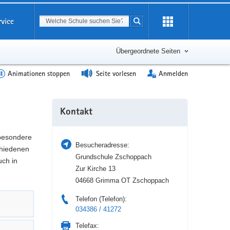
Suchbegriff
rvice
Suche starten
Erweiterung
öffnen
Übergeordnete Seiten
Animationen stoppen
Seite vorlesen
Anmelden
Weitere
Kontakt
Information
 besondere
Besucheradresse:
hiedenen
Grundschule Zschoppach
uch in
Zur Kirche 13
04668 Grimma OT Zschoppach
Telefon (Telefon):
034386 / 41272
Telefax: