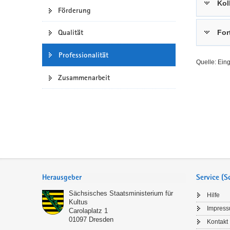
Kol
Förderung
a
n
v
Qualität
For
i
g
Professionalität
a
Quelle: Ein
t
Zusammenarbeit
i
o
n
Service
Herausgeber
Service (
Sächsisches Staatsministerium für
Hilfe
Kultus
Impres
Carolaplatz 1
01097
Dresden
Kontakt