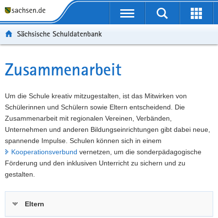
P
Portalübergreifende
o
P
Navigation
Suche
Erweit
r
o
H
starten
öffnen
Sächsische Schuldatenbank
t
r
a
W
a
t
u
e
S
l
a
p
i
e
Zusammenarbeit
Hauptinhalt
ü
l
t
t
r
b
n
i
e
v
e
a
n
r
i
Um die Schule kreativ mitzugestalten, ist das Mitwirken von
r
v
h
e
c
Schülerinnen und Schülern sowie Eltern entscheidend. Die
g
i
a
I
e
Zusammenarbeit mit regionalen Vereinen, Verbänden,
r
g
l
n
Unternehmen und anderen Bildungseinrichtungen gibt dabei neue,
e
a
t
f
spannende Impulse. Schulen können sich in einem
i
t
o
Kooperationsverbund
vernetzen, um die sonderpädagogische
f
i
r
Förderung und den inklusiven Unterricht zu sichern und zu
e
o
m
gestalten.
n
n
a
d
t
Eltern
e
i
N
o