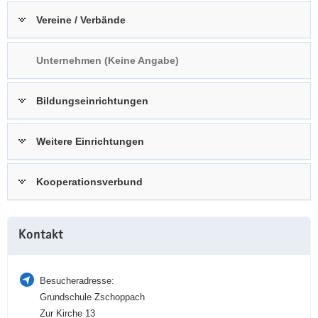
a
n
Vereine / Verbände
v
i
Unternehmen (Keine Angabe)
g
a
t
Bildungseinrichtungen
i
o
Weitere Einrichtungen
n
Kooperationsverbund
Weitere
Kontakt
Information
Besucheradresse:
Grundschule Zschoppach
Zur Kirche 13