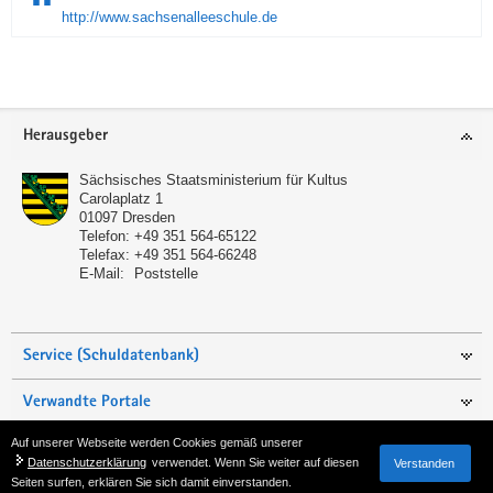
http://www.sachsenalleeschule.de
Service
Herausgeber
Sächsisches Staatsministerium für Kultus
Carolaplatz 1
01097
Dresden
Telefon:
+49 351 564-65122
Telefax:
+49 351 564-66248
E-Mail:
Poststelle
Service (Schuldatenbank)
Verwandte Portale
Auf unserer Webseite werden Cookies gemäß unserer
Seite empfehlen
Datenschutzerklärung
verwendet. Wenn Sie weiter auf diesen
Verstanden
Seiten surfen, erklären Sie sich damit einverstanden.