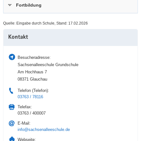
Fortbildung
a
n
v
i
Quelle: Eingabe durch Schule, Stand: 17.02.2026
g
Weitere
a
Kontakt
Information
t
i
o
Besucheradresse:
n
Sachsenalleeschule Grundschule
Am Hochhaus 7
08371 Glauchau
Telefon (Telefon):
03763 / 78116
Telefax:
03763 / 400007
E-Mail:
info@sachsenalleeschule.de
Webseite: