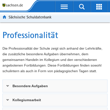
P
Portalübergreifende
o
P
Navigation
Suche
Erweit
r
o
H
starten
öffnen
Sächsische Schuldatenbank
t
r
a
W
a
t
u
e
S
l
a
p
i
e
Professionalität
Hauptinhalt
ü
l
t
t
r
b
n
i
e
v
e
a
n
r
i
Die Professionalität der Schule zeigt sich anhand der Lehrkräfte,
r
v
h
e
c
die zusätzliche besondere Aufgaben übernehmen, dem
g
i
a
I
e
gemeinsamen Handeln im Kollegium und den verschiedenen
r
g
l
n
angebotenen Fortbildungen. Diese Fortbildungen finden sowohl
e
a
t
f
schulintern als auch in Form von pädagogischen Tagen statt.
i
t
o
f
i
r
Besondere Aufgaben
e
o
m
n
n
a
d
t
Kollegiumsarbeit
e
i
N
o