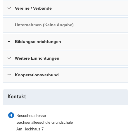
a
n
Vereine / Verbände
v
i
Unternehmen (Keine Angabe)
g
a
t
Bildungseinrichtungen
i
o
Weitere Einrichtungen
n
Kooperationsverbund
Weitere
Kontakt
Information
Besucheradresse:
Sachsenalleeschule Grundschule
Am Hochhaus 7