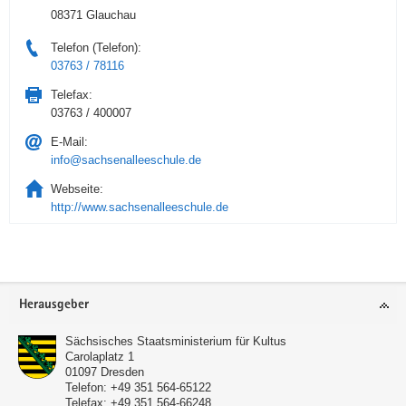
08371 Glauchau
Telefon (Telefon):
03763 / 78116
Telefax:
03763 / 400007
E-Mail:
info@sachsenalleeschule.de
Webseite:
http://www.sachsenalleeschule.de
Service
Herausgeber
Sächsisches Staatsministerium für Kultus
Carolaplatz 1
01097
Dresden
Telefon:
+49 351 564-65122
Telefax:
+49 351 564-66248