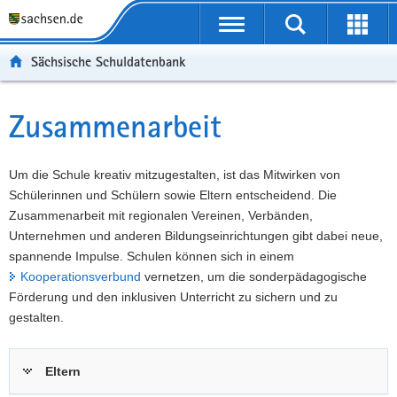
P
Portalübergreifende
o
P
Navigation
Suche
Erweit
r
o
H
starten
öffnen
Sächsische Schuldatenbank
t
r
a
W
a
t
u
e
S
l
a
p
i
e
Zusammenarbeit
Hauptinhalt
ü
l
t
t
r
b
n
i
e
v
e
a
n
r
i
Um die Schule kreativ mitzugestalten, ist das Mitwirken von
r
v
h
e
c
Schülerinnen und Schülern sowie Eltern entscheidend. Die
g
i
a
I
e
Zusammenarbeit mit regionalen Vereinen, Verbänden,
r
g
l
n
Unternehmen und anderen Bildungseinrichtungen gibt dabei neue,
e
a
t
f
spannende Impulse. Schulen können sich in einem
i
t
o
Kooperationsverbund
vernetzen, um die sonderpädagogische
f
i
r
Förderung und den inklusiven Unterricht zu sichern und zu
e
o
m
gestalten.
n
n
a
d
t
Eltern
e
i
N
o