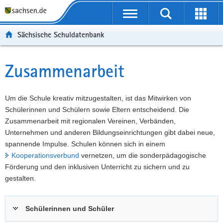
P
Portalübergreifende
o
P
Navigation
Suche
Erweit
r
o
H
starten
öffnen
Sächsische Schuldatenbank
t
r
a
W
a
t
u
e
S
l
a
p
i
e
Zusammenarbeit
Hauptinhalt
ü
l
t
t
r
b
n
i
e
v
e
a
n
r
i
Um die Schule kreativ mitzugestalten, ist das Mitwirken von
r
v
h
e
c
Schülerinnen und Schülern sowie Eltern entscheidend. Die
g
i
a
I
e
Zusammenarbeit mit regionalen Vereinen, Verbänden,
r
g
l
n
Unternehmen und anderen Bildungseinrichtungen gibt dabei neue,
e
a
t
f
spannende Impulse. Schulen können sich in einem
i
t
o
Kooperationsverbund
vernetzen, um die sonderpädagogische
f
i
r
Förderung und den inklusiven Unterricht zu sichern und zu
e
o
m
gestalten.
n
n
a
d
t
Schülerinnen und Schüler
e
i
N
o