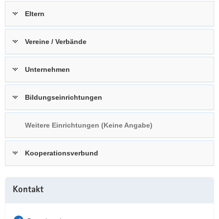
a
n
Eltern
v
i
Vereine / Verbände
g
a
t
Unternehmen
i
o
Bildungseinrichtungen
n
Weitere Einrichtungen (Keine Angabe)
Kooperationsverbund
Weitere
Kontakt
Information