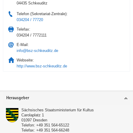
04435 Schkeuditz
Telefon (Sekretariat-Zentrale):
034204 / 77720
Telefax:
034204 / 7772111
E-Mail:
info@bsz-schkeuditz.de
Webseite:
http://www.bsz-schkeuditz.de
Service
Herausgeber
Sächsisches Staatsministerium für Kultus
Carolaplatz 1
01097
Dresden
Telefon:
+49 351 564-65122
Telefax:
+49 351 564-66248