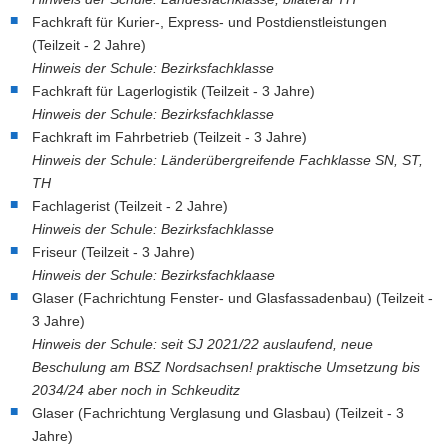
Fachkraft für Kurier-, Express- und Postdienstleistungen
a
n
(Teilzeit - 2 Jahre)
v
Hinweis der Schule: Bezirksfachklasse
i
Fachkraft für Lagerlogistik (Teilzeit - 3 Jahre)
g
Hinweis der Schule: Bezirksfachklasse
a
Fachkraft im Fahrbetrieb (Teilzeit - 3 Jahre)
t
Hinweis der Schule: Länderübergreifende Fachklasse SN, ST,
i
TH
o
Fachlagerist (Teilzeit - 2 Jahre)
n
Hinweis der Schule: Bezirksfachklasse
Friseur (Teilzeit - 3 Jahre)
Hinweis der Schule: Bezirksfachklaase
Glaser (Fachrichtung Fenster- und Glasfassadenbau) (Teilzeit -
3 Jahre)
Hinweis der Schule: seit SJ 2021/22 auslaufend, neue
Beschulung am BSZ Nordsachsen! praktische Umsetzung bis
2034/24 aber noch in Schkeuditz
Glaser (Fachrichtung Verglasung und Glasbau) (Teilzeit - 3
Jahre)