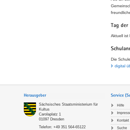
Gemeinscha
freundlich
Tag der
Aktuell is
Schulan
Die Schule
digital 
Service
Herausgeber
Service (
Sächsisches Staatsministerium für
Hilfe
Kultus
Impres
Carolaplatz 1
01097
Dresden
Kontakt
Telefon:
+49 351 564-65122
Suche