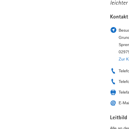
leichter
Kontakt
Besuc
Grund
Sprem
02979
Zur K
Telef
Telef
Telef
E-Mai
Leitbild
Alle an de