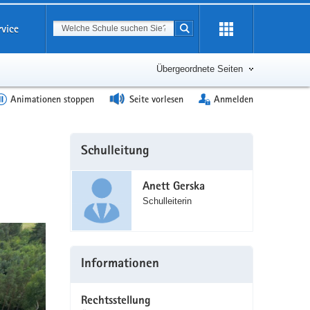
Suchbegriff
rvice
Suche starten
Erweiterung
öffnen
Übergeordnete Seiten
Animationen stoppen
Seite vorlesen
Anmelden
Weitere
Schulleitung
Information
Anett Gerska
Schulleiterin
Informationen
Rechtsstellung