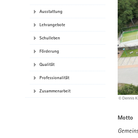
a
n
Ausstattung
v
i
Lehrangebote
g
a
Schulleben
t
i
Förderung
o
n
Qualität
Professionalität
Zusammenarbeit
© Dennis K
Motto
Gemeins