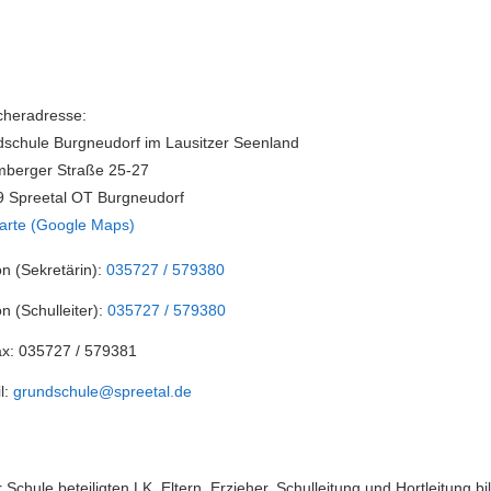
heradresse:
schule Burgneudorf im Lausitzer Seenland
berger Straße 25-27
 Spreetal OT Burgneudorf
arte (Google Maps)
on (Sekretärin):
035727 / 579380
on (Schulleiter):
035727 / 579380
ax:
035727 / 579381
l:
grundschule@spreetal.de
r Schule beteiligten LK, Eltern, Erzieher, Schulleitung und Hortleitung bi