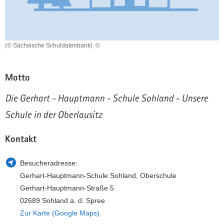
a
n
v
i
g
(© Sächsische Schuldatenbank)
©
a
t
Motto
i
o
Die Gerhart - Hauptmann - Schule Sohland - Unsere
n
Schule in der Oberlausitz
Kontakt
Besucheradresse:
Gerhart-Hauptmann-Schule Sohland, Oberschule
Gerhart-Hauptmann-Straße 5
02689 Sohland a. d. Spree
Zur Karte (Google Maps)