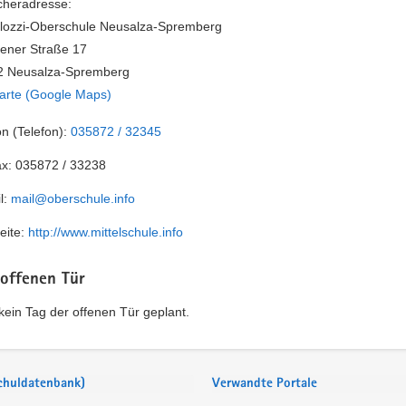
heradresse:
lozzi-Oberschule Neusalza-Spremberg
ener Straße 17
2 Neusalza-Spremberg
arte (Google Maps)
on (Telefon):
035872 / 32345
ax:
035872 / 33238
l:
mail@oberschule.info
eite:
http://www.mittelschule.info
 offenen Tür
t kein Tag der offenen Tür geplant.
Schuldatenbank)
Verwandte Portale