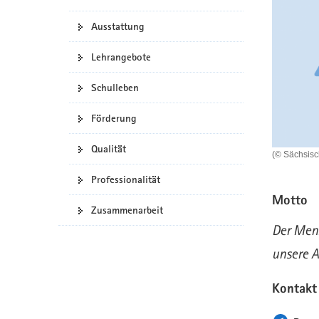
a
n
Ausstattung
v
i
Lehrangebote
g
a
Schulleben
t
i
Förderung
o
n
Qualität
(© Sächsis
Professionalität
Motto
Zusammenarbeit
Der Mens
unsere 
Kontakt