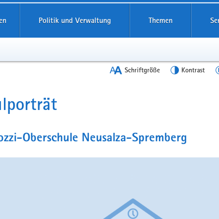
en
Politik und Verwaltung
Themen
Se
Schriftgröße
Kontrast
lporträt
t
lozzi-Oberschule Neusalza-Spremberg