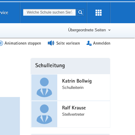
Suchbegriff
rvice
Suche starten
Erweiterung
öffnen
Übergeordnete Seiten
Animationen stoppen
Seite vorlesen
Anmelden
Weitere
Schulleitung
Information
Katrin Bollwig
Schulleiterin
Ralf Krause
Stellvertreter