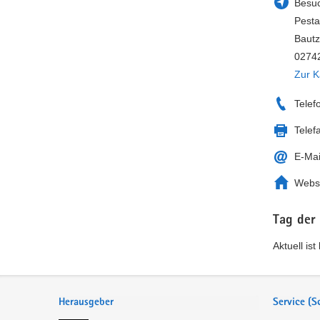
Besuc
Pesta
Bautz
0274
Zur K
Telef
Telef
E-Mai
Webs
Tag der
Aktuell is
Service
Herausgeber
Service (