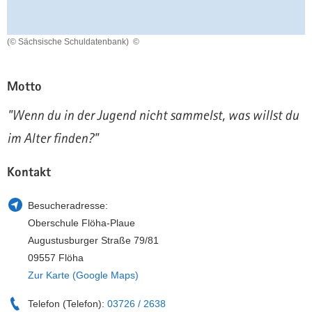
a
n
v
(© Sächsische Schuldatenbank)
©
i
g
a
Motto
t
i
"Wenn du in der Jugend nicht sammelst, was willst du
o
im Alter finden?"
n
Kontakt
Besucheradresse:
Oberschule Flöha-Plaue
Augustusburger Straße 79/81
09557 Flöha
Zur Karte (Google Maps)
Telefon (Telefon):
03726 / 2638