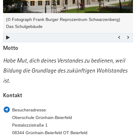
a
n
v
(© Fotograph Frank Burger Reprozentrum Schwarzenberg)
i
Das Schulgebäude
g
a
t
Motto
i
o
Habe Mut, dich deines Verstandes zu bedienen, weil
n
Bildung die Grundlage des zukünftigen Wohlstandes
ist.
Kontakt
Besucheradresse:
Oberschule Grünhain-Beierfeld
Pestalozzistraße 1
08344 Grünhain-Beierfeld OT Beierfeld