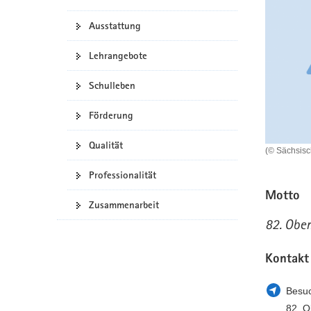
a
n
Ausstattung
v
i
Lehrangebote
g
a
Schulleben
t
i
Förderung
o
n
Qualität
(© Sächsis
Professionalität
Motto
Zusammenarbeit
82. Ober
Kontakt
Besuc
82. O