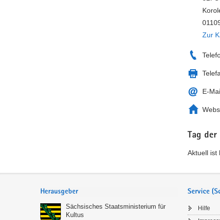
Korol
01109
Zur K
Telef
Telef
E-Mai
Webs
Tag der
Aktuell is
Service
Herausgeber
Service (
Sächsisches Staatsministerium für
Hilfe
Kultus