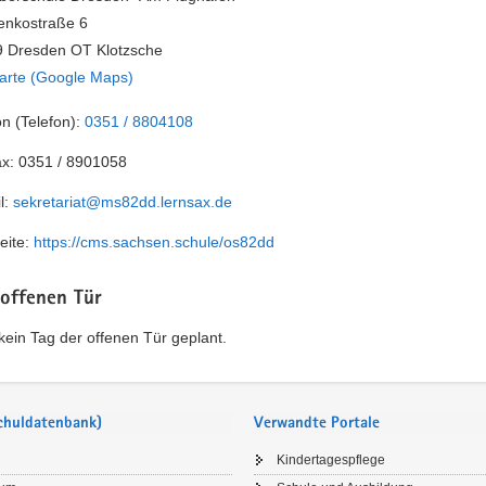
enkostraße 6
 Dresden OT Klotzsche
arte (Google Maps)
on (Telefon):
0351 / 8804108
ax:
0351 / 8901058
l:
sekretariat@ms82dd.lernsax.de
eite:
https://cms.sachsen.schule/os82dd
 offenen Tür
t kein Tag der offenen Tür geplant.
Schuldatenbank)
Verwandte Portale
Kindertagespflege