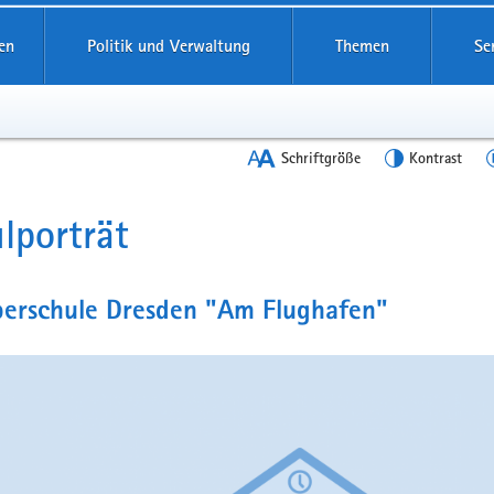
en
Politik und Verwaltung
Themen
Se
Schriftgröße
Kontrast
lporträt
t
berschule Dresden "Am Flughafen"