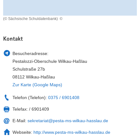
a
n
v
(© Sächsische Schuldatenbank)
©
i
g
a
Kontakt
t
i
Besucheradresse:
o
Pestalozzi-Oberschule Wilkau-Haßlau
n
Schulstraße 27b
08112 Wilkau-Haßlau
Zur Karte (Google Maps)
Telefon (Telefon):
0375 / 6901408
Telefax:
/ 6901409
E-Mail:
sekretariat@pesta-ms-wilkau-hasslau.de
Webseite:
http://www.pesta-ms-wilkau-hasslau.de