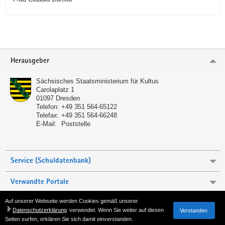
Service
Herausgeber
Sächsisches Staatsministerium für Kultus
Carolaplatz 1
01097
Dresden
Telefon:
+49 351 564-65122
Telefax:
+49 351 564-66248
E-Mail:
Poststelle
Service (Schuldatenbank)
Verwandte Portale
Auf unserer Webseite werden Cookies gemäß unserer
Seite empfehlen
Datenschutzerklärung
verwendet. Wenn Sie weiter auf diesen
Verstanden
Seiten surfen, erklären Sie sich damit einverstanden.