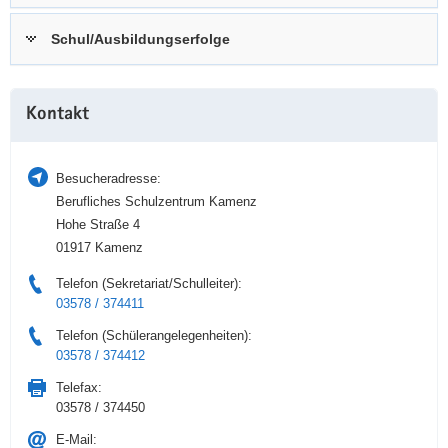
a
n
Schul/Ausbildungserfolge
v
i
g
Weitere
a
Kontakt
Information
t
i
Besucheradresse:
o
Berufliches Schulzentrum Kamenz
n
Hohe Straße 4
01917 Kamenz
Telefon (Sekretariat/Schulleiter):
03578 / 374411
Telefon (Schülerangelegenheiten):
03578 / 374412
Telefax:
03578 / 374450
E-Mail: