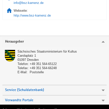
info@bsz-kamenz.de
Webseite:
http://www.bsz-kamenz.de
Service
Herausgeber
Sächsisches Staatsministerium für Kultus
Carolaplatz 1
01097
Dresden
Telefon:
+49 351 564-65122
Telefax:
+49 351 564-66248
E-Mail:
Poststelle
Service (Schuldatenbank)
Verwandte Portale