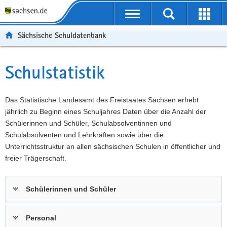
P
Portalübergreifende
o
P
Navigation
Suche
Erweit
r
o
H
starten
öffnen
Sächsische Schuldatenbank
t
r
a
W
a
t
u
e
S
l
a
p
i
e
Schulstatistik
Hauptinhalt
ü
l
t
t
r
b
n
i
e
v
e
a
n
r
i
Das Statistische Landesamt des Freistaates Sachsen erhebt
r
v
h
e
c
jährlich zu Beginn eines Schuljahres Daten über die Anzahl der
g
i
a
I
e
Schülerinnen und Schüler, Schulabsolventinnen und
r
g
l
n
Schulabsolventen und Lehrkräften sowie über die
e
a
t
f
Unterrichtsstruktur an allen sächsischen Schulen in öffentlicher und
i
t
o
freier Trägerschaft.
f
i
r
e
o
m
Schülerinnen und Schüler
n
n
a
d
t
e
i
Personal
N
o