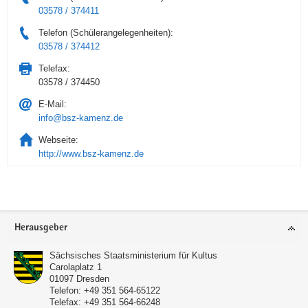
03578 / 374411
Telefon (Schülerangelegenheiten):
03578 / 374412
Telefax:
03578 / 374450
E-Mail:
info@bsz-kamenz.de
Webseite:
http://www.bsz-kamenz.de
Service
Herausgeber
Sächsisches Staatsministerium für Kultus
Carolaplatz 1
01097
Dresden
Telefon:
+49 351 564-65122
Telefax:
+49 351 564-66248