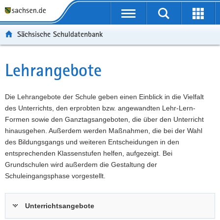
P
Portalübergreifende
o
P
Navigation
Suche
Erweit
r
o
H
starten
öffnen
Sächsische Schuldatenbank
t
r
a
W
a
t
u
e
S
l
a
p
i
e
Lehrangebote
Hauptinhalt
ü
l
t
t
r
b
n
i
e
v
e
a
n
r
i
Die Lehrangebote der Schule geben einen Einblick in die Vielfalt
r
v
h
e
c
des Unterrichts, den erprobten bzw. angewandten Lehr-Lern-
g
i
a
I
e
Formen sowie den Ganztagsangeboten, die über den Unterricht
r
g
l
n
hinausgehen. Außerdem werden Maßnahmen, die bei der Wahl
e
a
t
f
des Bildungsgangs und weiteren Entscheidungen in den
i
t
o
entsprechenden Klassenstufen helfen, aufgezeigt. Bei
f
i
r
Grundschulen wird außerdem die Gestaltung der
e
o
m
Schuleingangsphase vorgestellt.
n
n
a
d
t
Unterrichtsangebote
e
i
N
o