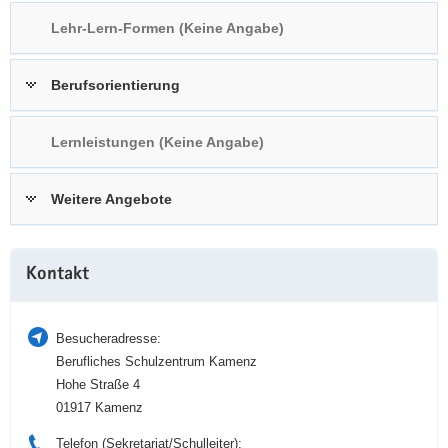
a
n
Lehr-Lern-Formen (Keine Angabe)
v
i
Berufsorientierung
g
a
t
Lernleistungen (Keine Angabe)
i
o
Weitere Angebote
n
Weitere
Kontakt
Information
Besucheradresse:
Berufliches Schulzentrum Kamenz
Hohe Straße 4
01917 Kamenz
Telefon (Sekretariat/Schulleiter):