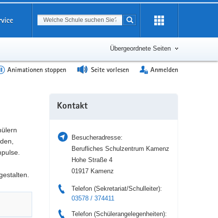
Suchbegriff
rvice
Suche starten
Erweiterung
öffnen
Übergeordnete Seiten
Animationen stoppen
Seite vorlesen
Anmelden
Weitere
Kontakt
Information
hülern
Besucheradresse:
nden,
Berufliches Schulzentrum Kamenz
pulse.
Hohe Straße 4
01917 Kamenz
gestalten.
Telefon (Sekretariat/Schulleiter):
03578 / 374411
Telefon (Schülerangelegenheiten):