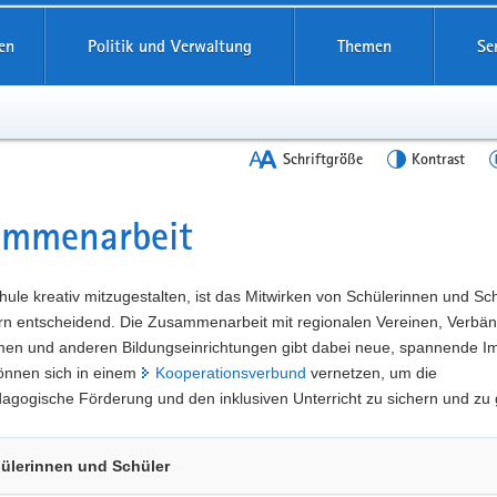
en
Politik und Verwaltung
Themen
Se
Schriftgröße
Kontrast
ammenarbeit
t
ule kreativ mitzugestalten, ist das Mitwirken von Schülerinnen und Sc
ern entscheidend. Die Zusammenarbeit mit regionalen Vereinen, Verbä
en und anderen Bildungseinrichtungen gibt dabei neue, spannende Im
önnen sich in einem
Kooperationsverbund
vernetzen, um die
gogische Förderung und den inklusiven Unterricht zu sichern und zu 
ülerinnen und Schüler