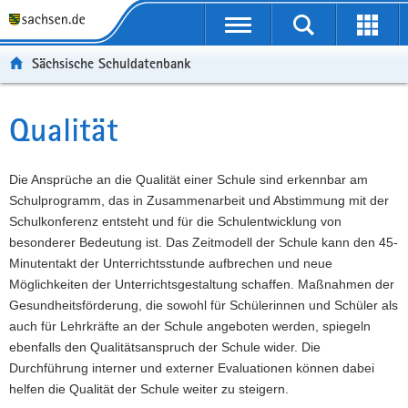
P
Portalübergreifende
o
P
Navigation
Suche
Erweit
r
o
H
starten
öffnen
Sächsische Schuldatenbank
t
r
a
W
a
t
u
e
S
l
a
p
i
e
Qualität
Hauptinhalt
ü
l
t
t
r
b
n
i
e
v
e
a
n
r
i
Die Ansprüche an die Qualität einer Schule sind erkennbar am
r
v
h
e
c
Schulprogramm, das in Zusammenarbeit und Abstimmung mit der
g
i
a
I
e
Schulkonferenz entsteht und für die Schulentwicklung von
r
g
l
n
besonderer Bedeutung ist. Das Zeitmodell der Schule kann den 45-
e
a
t
f
Minutentakt der Unterrichtsstunde aufbrechen und neue
i
t
o
Möglichkeiten der Unterrichtsgestaltung schaffen. Maßnahmen der
f
i
r
Gesundheitsförderung, die sowohl für Schülerinnen und Schüler als
e
o
m
auch für Lehrkräfte an der Schule angeboten werden, spiegeln
n
n
a
ebenfalls den Qualitätsanspruch der Schule wider. Die
d
t
Durchführung interner und externer Evaluationen können dabei
e
i
helfen die Qualität der Schule weiter zu steigern.
N
o