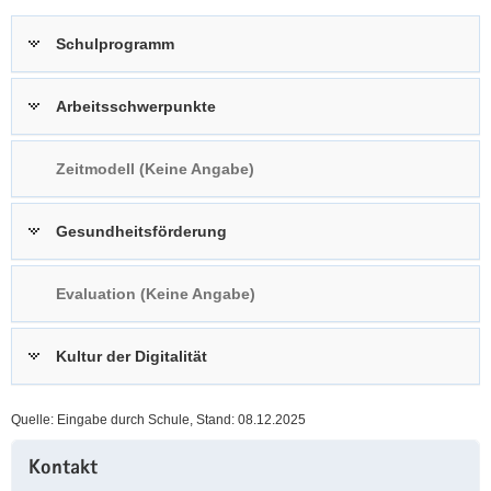
a
n
Schulprogramm
v
i
g
Arbeitsschwerpunkte
a
t
Zeitmodell (Keine Angabe)
i
o
n
Gesundheitsförderung
Evaluation (Keine Angabe)
Kultur der Digitalität
Quelle: Eingabe durch Schule, Stand: 08.12.2025
Weitere
Kontakt
Information