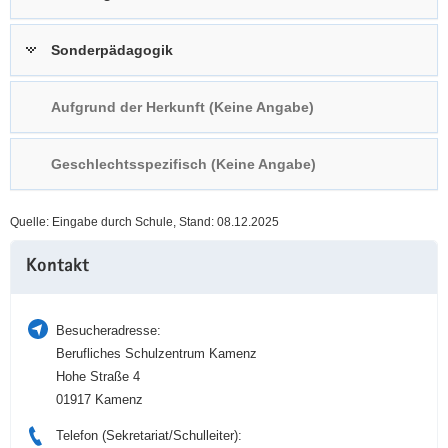
a
n
v
Sonderpädagogik
i
g
Aufgrund der Herkunft (Keine Angabe)
a
t
i
Geschlechtsspezifisch (Keine Angabe)
o
n
Quelle: Eingabe durch Schule, Stand: 08.12.2025
Weitere
Kontakt
Information
Besucheradresse:
Berufliches Schulzentrum Kamenz
Hohe Straße 4
01917 Kamenz
Telefon (Sekretariat/Schulleiter):