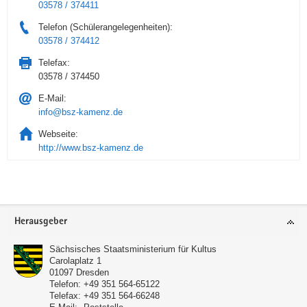
03578 / 374411
Telefon (Schülerangelegenheiten):
03578 / 374412
Telefax:
03578 / 374450
E-Mail:
info@bsz-kamenz.de
Webseite:
http://www.bsz-kamenz.de
Service
Herausgeber
Sächsisches Staatsministerium für Kultus
Carolaplatz 1
01097
Dresden
Telefon:
+49 351 564-65122
Telefax:
+49 351 564-66248