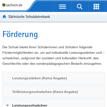
P
Portalübergreifende
o
P
Navigation
Suche
Erweit
r
o
H
starten
öffnen
Sächsische Schuldatenbank
t
r
a
W
a
t
u
e
S
l
a
p
i
e
Förderung
Hauptinhalt
ü
l
t
t
r
b
n
i
e
v
e
a
n
r
i
Die Schule bietet ihren Schülerinnen und Schülern folgende
r
v
h
e
c
Fördermöglichkeiten an, um auf individuelle Leistungsstärken und –
g
i
a
I
e
schwächen, aufgrund der sozialen und kulturellen Herkunft, des
r
g
l
n
Geschlechts oder des sonderpädagogischen Bedarfs einzugehen.
e
a
t
f
i
t
o
Leistungsstärken (Keine Angabe)
f
i
r
e
o
m
n
n
a
Teilleistungsschwächen (Keine Angabe)
d
t
e
i
Leistungsschwächen
N
o