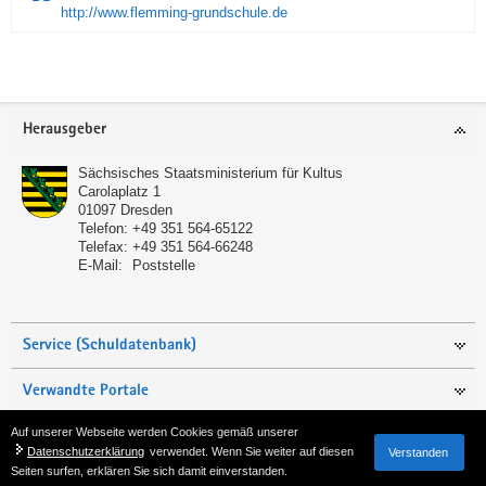
http://www.flemming-grundschule.de
Service
Herausgeber
Sächsisches Staatsministerium für Kultus
Carolaplatz 1
01097
Dresden
Telefon:
+49 351 564-65122
Telefax:
+49 351 564-66248
E-Mail:
Poststelle
Service (Schuldatenbank)
Verwandte Portale
Auf unserer Webseite werden Cookies gemäß unserer
Seite empfehlen
Datenschutzerklärung
verwendet. Wenn Sie weiter auf diesen
Verstanden
Seiten surfen, erklären Sie sich damit einverstanden.