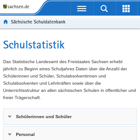
P
Portalübergreifende
o
P
Navigation
Suche
Erweit
r
o
H
starten
öffnen
Sächsische Schuldatenbank
t
r
a
W
a
t
u
e
S
l
a
p
i
e
Schulstatistik
Hauptinhalt
ü
l
t
t
r
b
n
i
e
v
e
a
n
r
i
Das Statistische Landesamt des Freistaates Sachsen erhebt
r
v
h
e
c
jährlich zu Beginn eines Schuljahres Daten über die Anzahl der
g
i
a
I
e
Schülerinnen und Schüler, Schulabsolventinnen und
r
g
l
n
Schulabsolventen und Lehrkräften sowie über die
e
a
t
f
Unterrichtsstruktur an allen sächsischen Schulen in öffentlicher und
i
t
o
freier Trägerschaft.
f
i
r
e
o
m
Schülerinnen und Schüler
n
n
a
d
t
e
i
Personal
N
o