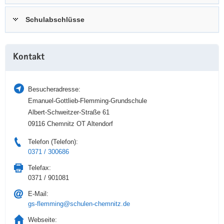
a
n
Schulabschlüsse
v
i
g
Weitere
a
Kontakt
Information
t
i
Besucheradresse:
o
Emanuel-Gottlieb-Flemming-Grundschule
n
Albert-Schweitzer-Straße 61
09116 Chemnitz OT Altendorf
Telefon (Telefon):
0371 / 300686
Telefax:
0371 / 901081
E-Mail:
gs-flemming@schulen-chemnitz.de
Webseite: