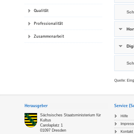
a
n
Qualität
Sch
v
i
Professionalität
g
Hor
a
Zusammenarbeit
t
Dig
i
o
n
Sch
Quelle: Ein
Service
Herausgeber
Service (
Sächsisches Staatsministerium für
Hilfe
Kultus
Impres
Carolaplatz 1
01097
Dresden
Kontakt