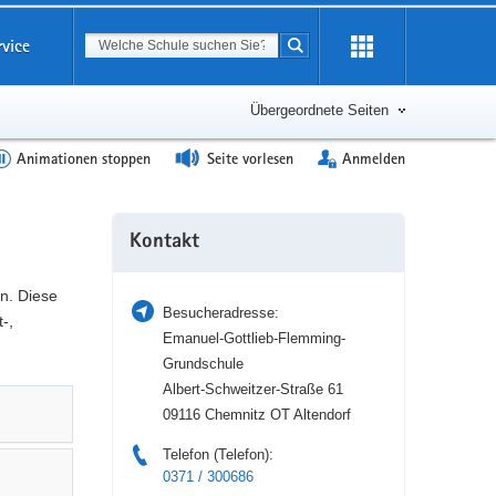
Suchbegriff
rvice
Suche starten
Erweiterung
öffnen
Übergeordnete Seiten
Animationen stoppen
Seite vorlesen
Anmelden
Weitere
Kontakt
Information
n. Diese
Besucheradresse:
-,
Emanuel-Gottlieb-Flemming-
Grundschule
Albert-Schweitzer-Straße 61
09116 Chemnitz OT Altendorf
Telefon (Telefon):
0371 / 300686