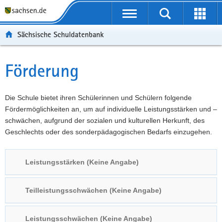
P
Portalübergreifende
o
P
Navigation
Suche
Erweit
r
o
H
starten
öffnen
Sächsische Schuldatenbank
t
r
a
W
a
t
u
e
S
l
a
p
i
e
Förderung
Hauptinhalt
ü
l
t
t
r
b
n
i
e
v
e
a
n
r
i
Die Schule bietet ihren Schülerinnen und Schülern folgende
r
v
h
e
c
Fördermöglichkeiten an, um auf individuelle Leistungsstärken und –
g
i
a
I
e
schwächen, aufgrund der sozialen und kulturellen Herkunft, des
r
g
l
n
Geschlechts oder des sonderpädagogischen Bedarfs einzugehen.
e
a
t
f
i
t
o
Leistungsstärken (Keine Angabe)
f
i
r
e
o
m
n
n
a
Teilleistungsschwächen (Keine Angabe)
d
t
e
i
Leistungsschwächen (Keine Angabe)
N
o