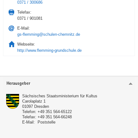
0371 / 300686
Telefax:
0371 / 901081
E-Mail:
gs-flemming@schulen-chemnitz.de
Webseite:
http://www.flemming-grundschule.de
Service
Herausgeber
Sächsisches Staatsministerium für Kultus
Carolaplatz 1
01097
Dresden
Telefon:
+49 351 564-65122
Telefax:
+49 351 564-66248
E-Mail:
Poststelle