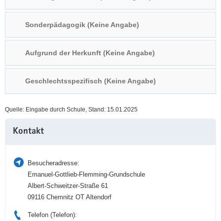
a
n
v
Sonderpädagogik (Keine Angabe)
i
g
Aufgrund der Herkunft (Keine Angabe)
a
t
i
Geschlechtsspezifisch (Keine Angabe)
o
n
Quelle: Eingabe durch Schule, Stand: 15.01.2025
Weitere
Kontakt
Information
Besucheradresse:
Emanuel-Gottlieb-Flemming-Grundschule
Albert-Schweitzer-Straße 61
09116 Chemnitz OT Altendorf
Telefon (Telefon):