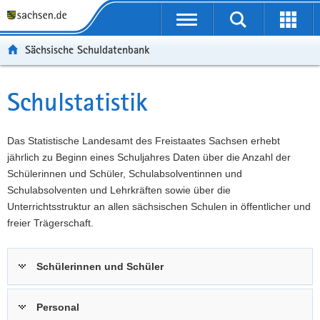
P
Portalübergreifende
o
P
Navigation
Suche
Erweit
r
o
H
starten
öffnen
Sächsische Schuldatenbank
t
r
a
W
a
t
u
e
S
l
a
p
i
e
Schulstatistik
Hauptinhalt
ü
l
t
t
r
b
n
i
e
v
e
a
n
r
i
Das Statistische Landesamt des Freistaates Sachsen erhebt
r
v
h
e
c
jährlich zu Beginn eines Schuljahres Daten über die Anzahl der
g
i
a
I
e
Schülerinnen und Schüler, Schulabsolventinnen und
r
g
l
n
Schulabsolventen und Lehrkräften sowie über die
e
a
t
f
Unterrichtsstruktur an allen sächsischen Schulen in öffentlicher und
i
t
o
freier Trägerschaft.
f
i
r
e
o
m
Schülerinnen und Schüler
n
n
a
d
t
e
i
Personal
N
o