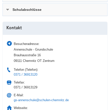
a
n
Schulabschlüsse
v
i
g
Weitere
a
Kontakt
Information
t
i
Besucheradresse:
o
Annenschule - Grundschule
n
Brauhausstraße 16
09111 Chemnitz OT Zentrum
Telefon (Telefon):
0371 / 36913120
Telefax:
0371 / 36913129
E-Mail:
gs-annenschule@schulen-chemnitz.de
Webseite: