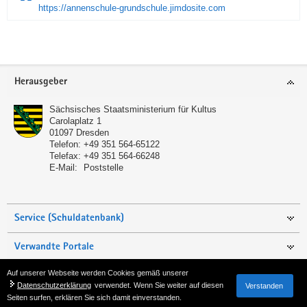
https://annenschule-grundschule.jimdosite.com
Service
Herausgeber
Sächsisches Staatsministerium für Kultus
Carolaplatz 1
01097
Dresden
Telefon:
+49 351 564-65122
Telefax:
+49 351 564-66248
E-Mail:
Poststelle
Service (Schuldatenbank)
Verwandte Portale
Auf unserer Webseite werden Cookies gemäß unserer
Seite empfehlen
Datenschutzerklärung
verwendet. Wenn Sie weiter auf diesen
Verstanden
Seiten surfen, erklären Sie sich damit einverstanden.