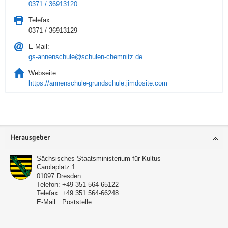
0371 / 36913120
Telefax:
0371 / 36913129
E-Mail:
gs-annenschule@schulen-chemnitz.de
Webseite:
https://annenschule-grundschule.jimdosite.com
Service
Herausgeber
Sächsisches Staatsministerium für Kultus
Carolaplatz 1
01097
Dresden
Telefon:
+49 351 564-65122
Telefax:
+49 351 564-66248
E-Mail:
Poststelle