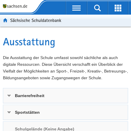
P
Portalübergreifende
o
P
Navigation
Suche
Erweit
r
o
H
starten
öffnen
Sächsische Schuldatenbank
t
r
a
W
a
t
u
e
S
l
a
p
i
e
Ausstattung
Hauptinhalt
ü
l
t
t
r
b
n
i
e
v
e
a
n
r
i
Die Ausstattung der Schule umfasst sowohl sächliche als auch
r
v
h
e
c
digitale Ressourcen. Diese Übersicht verschafft ein Überblick der
g
i
a
I
e
Vielfalt der Möglichkeiten an Sport-, Freizeit-, Kreativ-, Betreuungs-,
r
g
l
n
Bildungsangeboten sowie Zugangswegen der Schule.
e
a
t
f
i
t
o
Barrierefreiheit
f
i
r
e
o
m
n
n
a
Sportstätten
d
t
e
i
Schulgelände (Keine Angabe)
N
o