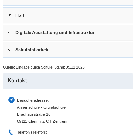
a
n
v
Hort
i
g
Digitale Ausstattung und Infrastruktur
a
t
i
Schulbibliothek
o
n
Quelle: Eingabe durch Schule, Stand: 05.12.2025
Weitere
Kontakt
Information
Besucheradresse:
Annenschule - Grundschule
Brauhausstraße 16
09111 Chemnitz OT Zentrum
Telefon (Telefon):