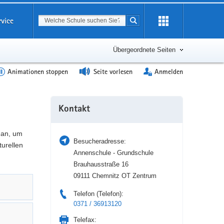
Suchbegriff
rvice
Suche starten
Erweiterung
öffnen
Übergeordnete Seiten
Animationen stoppen
Seite vorlesen
Anmelden
Weitere
Kontakt
Information
 an, um
Besucheradresse:
turellen
Annenschule - Grundschule
Brauhausstraße 16
09111 Chemnitz OT Zentrum
Telefon (Telefon):
0371 / 36913120
Telefax: