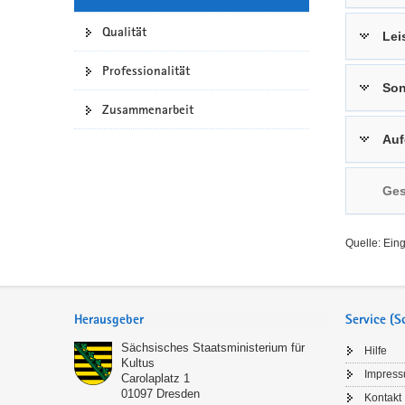
a
n
Qualität
Lei
v
i
Professionalität
g
Son
a
Zusammenarbeit
t
Auf
i
o
n
Ges
Quelle: Ein
Service
Herausgeber
Service (
Sächsisches Staatsministerium für
Hilfe
Kultus
Impres
Carolaplatz 1
01097
Dresden
Kontakt