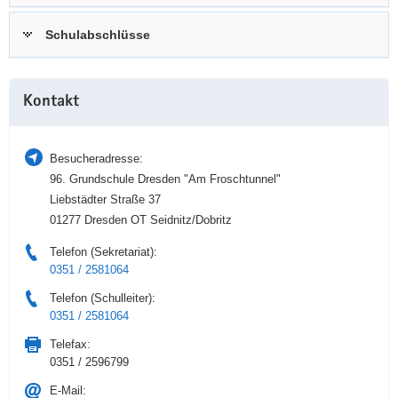
a
n
Schulabschlüsse
v
i
g
Weitere
a
Kontakt
Information
t
i
Besucheradresse:
o
96. Grundschule Dresden "Am Froschtunnel"
n
Liebstädter Straße 37
01277 Dresden OT Seidnitz/Dobritz
Telefon (Sekretariat):
0351 / 2581064
Telefon (Schulleiter):
0351 / 2581064
Telefax:
0351 / 2596799
E-Mail: