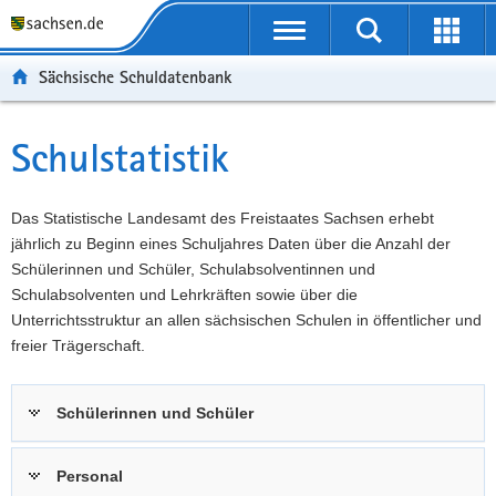
P
Portalübergreifende
o
P
Navigation
Suche
Erweit
r
o
H
starten
öffnen
Sächsische Schuldatenbank
t
r
a
W
a
t
u
e
S
l
a
p
i
e
Schulstatistik
Hauptinhalt
ü
l
t
t
r
b
n
i
e
v
e
a
n
r
i
Das Statistische Landesamt des Freistaates Sachsen erhebt
r
v
h
e
c
jährlich zu Beginn eines Schuljahres Daten über die Anzahl der
g
i
a
I
e
Schülerinnen und Schüler, Schulabsolventinnen und
r
g
l
n
Schulabsolventen und Lehrkräften sowie über die
e
a
t
f
Unterrichtsstruktur an allen sächsischen Schulen in öffentlicher und
i
t
o
freier Trägerschaft.
f
i
r
e
o
m
Schülerinnen und Schüler
n
n
a
d
t
e
i
Personal
N
o