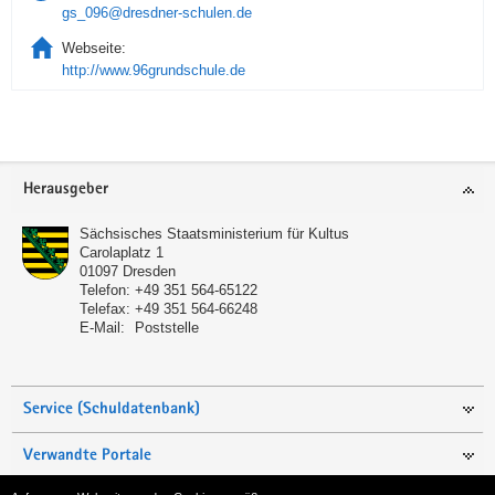
gs_096@dresdner-schulen.de
Webseite:
http://www.96grundschule.de
Service
Herausgeber
Sächsisches Staatsministerium für Kultus
Carolaplatz 1
01097
Dresden
Telefon:
+49 351 564-65122
Telefax:
+49 351 564-66248
E-Mail:
Poststelle
Service (Schuldatenbank)
Verwandte Portale