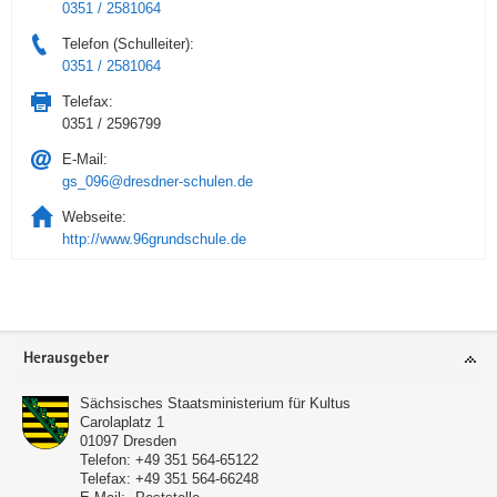
0351 / 2581064
Telefon (Schulleiter):
0351 / 2581064
Telefax:
0351 / 2596799
E-Mail:
gs_096@dresdner-schulen.de
Webseite:
http://www.96grundschule.de
Service
Herausgeber
Sächsisches Staatsministerium für Kultus
Carolaplatz 1
01097
Dresden
Telefon:
+49 351 564-65122
Telefax:
+49 351 564-66248