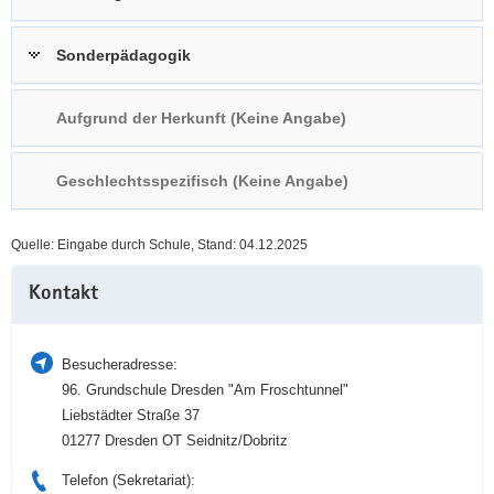
a
n
v
Sonderpädagogik
i
g
Aufgrund der Herkunft (Keine Angabe)
a
t
i
Geschlechtsspezifisch (Keine Angabe)
o
n
Quelle: Eingabe durch Schule, Stand: 04.12.2025
Weitere
Kontakt
Information
Besucheradresse:
96. Grundschule Dresden "Am Froschtunnel"
Liebstädter Straße 37
01277 Dresden OT Seidnitz/Dobritz
Telefon (Sekretariat):