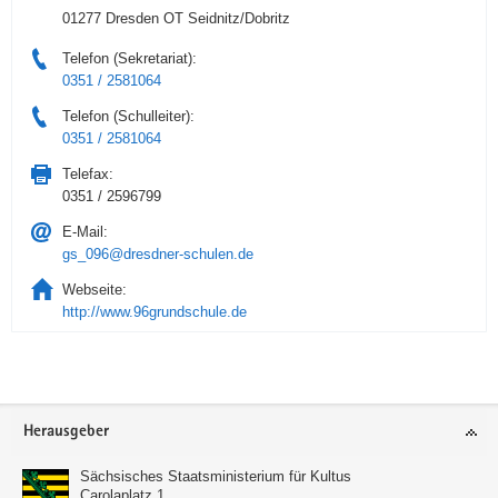
01277 Dresden OT Seidnitz/Dobritz
Telefon (Sekretariat):
0351 / 2581064
Telefon (Schulleiter):
0351 / 2581064
Telefax:
0351 / 2596799
E-Mail:
gs_096@dresdner-schulen.de
Webseite:
http://www.96grundschule.de
Service
Herausgeber
Sächsisches Staatsministerium für Kultus
Carolaplatz 1