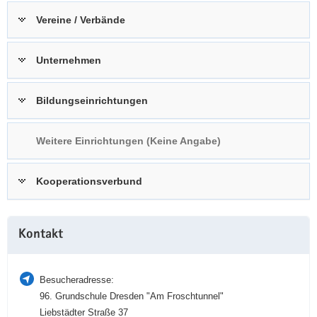
a
n
Vereine / Verbände
v
i
Unternehmen
g
a
t
Bildungseinrichtungen
i
o
Weitere Einrichtungen (Keine Angabe)
n
Kooperationsverbund
Weitere
Kontakt
Information
Besucheradresse:
96. Grundschule Dresden "Am Froschtunnel"
Liebstädter Straße 37