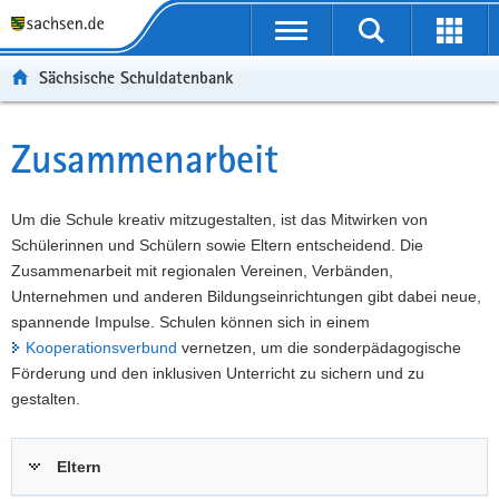
P
Portalübergreifende
o
P
Navigation
Suche
Erweit
r
o
H
starten
öffnen
Sächsische Schuldatenbank
t
r
a
W
a
t
u
e
S
l
a
p
i
e
Zusammenarbeit
Hauptinhalt
ü
l
t
t
r
b
n
i
e
v
e
a
n
r
i
Um die Schule kreativ mitzugestalten, ist das Mitwirken von
r
v
h
e
c
Schülerinnen und Schülern sowie Eltern entscheidend. Die
g
i
a
I
e
Zusammenarbeit mit regionalen Vereinen, Verbänden,
r
g
l
n
Unternehmen und anderen Bildungseinrichtungen gibt dabei neue,
e
a
t
f
spannende Impulse. Schulen können sich in einem
i
t
o
Kooperationsverbund
vernetzen, um die sonderpädagogische
f
i
r
Förderung und den inklusiven Unterricht zu sichern und zu
e
o
m
gestalten.
n
n
a
d
t
Eltern
e
i
N
o