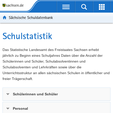
P
Portalübergreifende
o
P
Navigation
Suche
Erweit
r
o
H
starten
öffnen
Sächsische Schuldatenbank
t
r
a
W
a
t
u
e
S
l
a
p
i
e
Schulstatistik
Hauptinhalt
ü
l
t
t
r
b
n
i
e
v
e
a
n
r
i
Das Statistische Landesamt des Freistaates Sachsen erhebt
r
v
h
e
c
jährlich zu Beginn eines Schuljahres Daten über die Anzahl der
g
i
a
I
e
Schülerinnen und Schüler, Schulabsolventinnen und
r
g
l
n
Schulabsolventen und Lehrkräften sowie über die
e
a
t
f
Unterrichtsstruktur an allen sächsischen Schulen in öffentlicher und
i
t
o
freier Trägerschaft.
f
i
r
e
o
m
Schülerinnen und Schüler
n
n
a
d
t
e
i
Personal
N
o