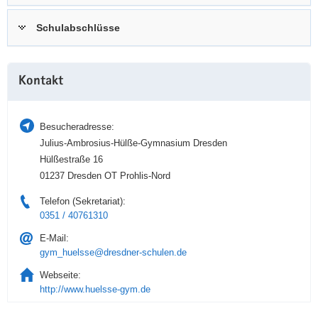
a
n
Schulabschlüsse
v
i
g
Weitere
a
Kontakt
Information
t
i
Besucheradresse:
o
Julius-Ambrosius-Hülße-Gymnasium Dresden
n
Hülßestraße 16
01237 Dresden OT Prohlis-Nord
Telefon (Sekretariat):
0351 / 40761310
E-Mail:
gym_huelsse@dresdner-schulen.de
Webseite:
http://www.huelsse-gym.de