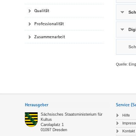
a
n
Qualität
Sch
v
i
Professionalität
g
Dig
a
Zusammenarbeit
t
Sch
i
o
n
Quelle: Ein
Service
Herausgeber
Service (
Sächsisches Staatsministerium für
Hilfe
Kultus
Impres
Carolaplatz 1
01097
Dresden
Kontakt