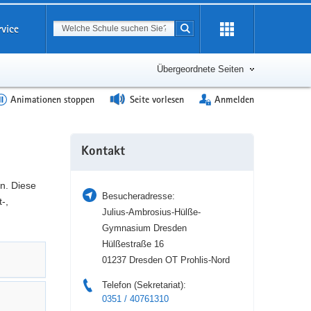
Suchbegriff
rvice
Suche starten
Erweiterung
öffnen
Übergeordnete Seiten
Animationen stoppen
Seite vorlesen
Anmelden
Weitere
Kontakt
Information
n. Diese
Besucheradresse:
-,
Julius-Ambrosius-Hülße-
Gymnasium Dresden
Hülßestraße 16
01237 Dresden OT Prohlis-Nord
Telefon (Sekretariat):
0351 / 40761310