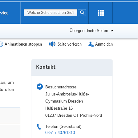
Suchbegriff
rvice
Suche starten
Erweiterung
öffnen
Übergeordnete Seiten
Animationen stoppen
Seite vorlesen
Anmelden
Weitere
Kontakt
Information
 an, um
Besucheradresse:
turellen
Julius-Ambrosius-Hülße-
Gymnasium Dresden
Hülßestraße 16
01237 Dresden OT Prohlis-Nord
Telefon (Sekretariat):
0351 / 40761310