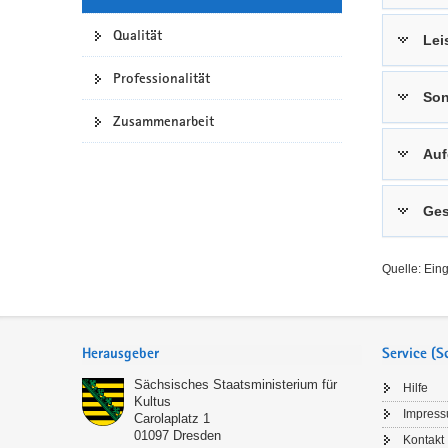
a
n
Qualität
Lei
v
i
Professionalität
g
Son
a
Zusammenarbeit
t
Auf
i
o
n
Ges
Quelle: Ein
Service
Herausgeber
Service (
Sächsisches Staatsministerium für
Hilfe
Kultus
Impres
Carolaplatz 1
01097
Dresden
Kontakt