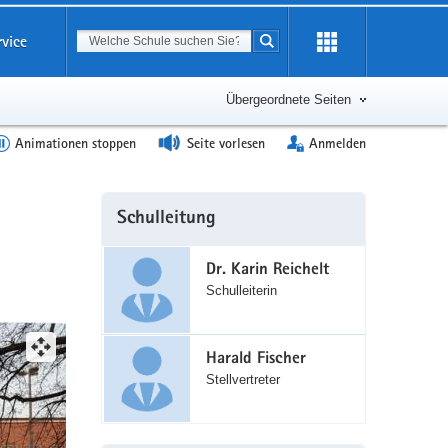
Suchbegriff
rvice
Suche starten
Erweiterung
öffnen
Übergeordnete Seiten
Animationen stoppen
Seite vorlesen
Anmelden
Weitere
Schulleitung
Information
Dr. Karin Reichelt
Schulleiterin
(©
JAHG)
Harald Fischer
Stellvertreter