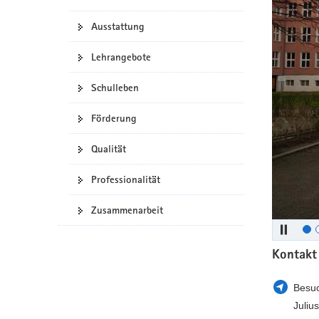
a
n
Ausstattung
v
i
Lehrangebote
g
a
Schulleben
t
i
Förderung
o
n
Qualität
Professionalität
Zusammenarbeit
Kontakt
Besuc
Juli