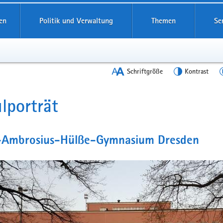
en
Politik und Verwaltung
Themen
Se
Schriftgröße
Kontrast
lporträt
t
s-Ambrosius-Hülße-Gymnasium Dresden
n