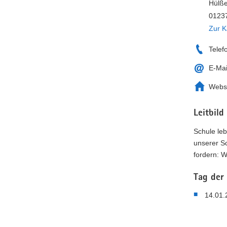
Hülße
01237
Zur K
Telef
E-Mai
Webs
Leitbild
Schule leb
unserer S
fordern: 
Tag der
14.01.